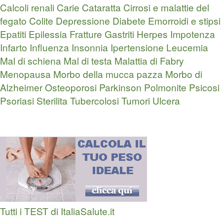
Calcoli renali
Carie
Cataratta
Cirrosi e malattie del
fegato
Colite
Depressione
Diabete
Emorroidi e stipsi
Epatiti
Epilessia
Fratture
Gastriti
Herpes
Impotenza
Infarto
Influenza
Insonnia
Ipertensione
Leucemia
Mal di schiena
Mal di testa
Malattia di Fabry
Menopausa
Morbo della mucca pazza
Morbo di
Alzheimer
Osteoporosi
Parkinson
Polmonite
Psicosi
Psoriasi
Sterilita
Tubercolosi
Tumori
Ulcera
Tutti i TEST di ItaliaSalute.it