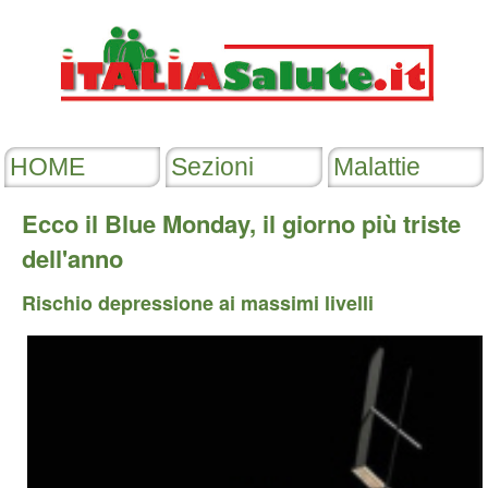
Ecco il Blue Monday, il giorno più triste
dell'anno
Rischio depressione ai massimi livelli