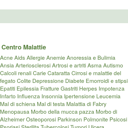
Centro Malattie
Acne
Aids
Allergie
Anemie
Anoressia e Bulimia
Ansia
Arteriosclerosi
Artrosi e artriti
Asma
Autismo
Calcoli renali
Carie
Cataratta
Cirrosi e malattie del
fegato
Colite
Depressione
Diabete
Emorroidi e stipsi
Epatiti
Epilessia
Fratture
Gastriti
Herpes
Impotenza
Infarto
Influenza
Insonnia
Ipertensione
Leucemia
Mal di schiena
Mal di testa
Malattia di Fabry
Menopausa
Morbo della mucca pazza
Morbo di
Alzheimer
Osteoporosi
Parkinson
Polmonite
Psicosi
Psoriasi
Sterilita
Tubercolosi
Tumori
Ulcera