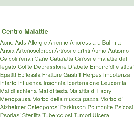
Centro Malattie
Acne
Aids
Allergie
Anemie
Anoressia e Bulimia
Ansia
Arteriosclerosi
Artrosi e artriti
Asma
Autismo
Calcoli renali
Carie
Cataratta
Cirrosi e malattie del
fegato
Colite
Depressione
Diabete
Emorroidi e stipsi
Epatiti
Epilessia
Fratture
Gastriti
Herpes
Impotenza
Infarto
Influenza
Insonnia
Ipertensione
Leucemia
Mal di schiena
Mal di testa
Malattia di Fabry
Menopausa
Morbo della mucca pazza
Morbo di
Alzheimer
Osteoporosi
Parkinson
Polmonite
Psicosi
Psoriasi
Sterilita
Tubercolosi
Tumori
Ulcera