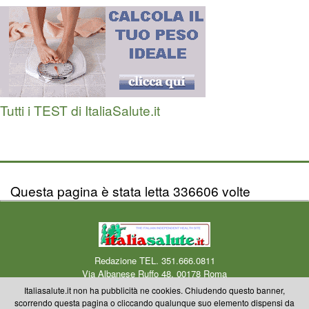
Tutti i TEST di ItaliaSalute.it
Questa pagina è stata letta 336606 volte
Redazione TEL. 351.666.0811
Via Albanese Ruffo 48, 00178 Roma
Centro Medico Okmedicina.it Via Albanese Ruffo 40-46, 00178 Roma
Mail
Italiasalute.it non ha pubblicità ne cookies. Chiudendo questo banner,
redazione
scorrendo questa pagina o cliccando qualunque suo elemento dispensi da