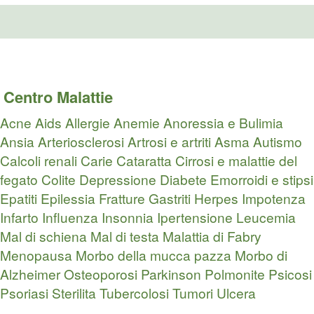
Centro Malattie
Acne
Aids
Allergie
Anemie
Anoressia e Bulimia
Ansia
Arteriosclerosi
Artrosi e artriti
Asma
Autismo
Calcoli renali
Carie
Cataratta
Cirrosi e malattie del
fegato
Colite
Depressione
Diabete
Emorroidi e stipsi
Epatiti
Epilessia
Fratture
Gastriti
Herpes
Impotenza
Infarto
Influenza
Insonnia
Ipertensione
Leucemia
Mal di schiena
Mal di testa
Malattia di Fabry
Menopausa
Morbo della mucca pazza
Morbo di
Alzheimer
Osteoporosi
Parkinson
Polmonite
Psicosi
Psoriasi
Sterilita
Tubercolosi
Tumori
Ulcera