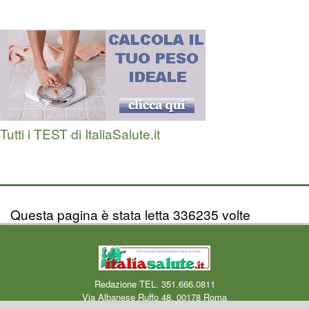
Tutti i TEST di ItaliaSalute.it
Questa pagina è stata letta 336235 volte
Redazione TEL. 351.666.0811
Via Albanese Ruffo 48, 00178 Roma