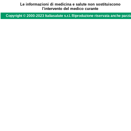
Le informazioni di medicina e salute non sostituiscono
l'intervento del medico curante
Copyright © 2000-2023 Italiasalute s.r.l. Riproduzione riservata anche parzi