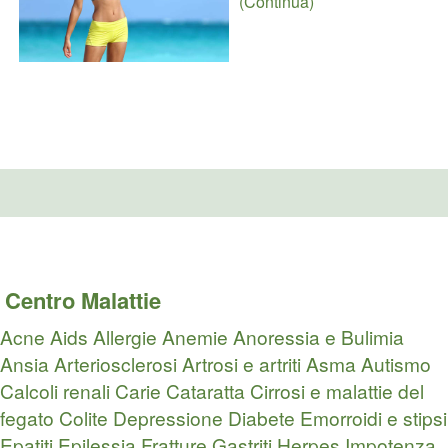
(Continua)
Centro Malattie
Acne
Aids
Allergie
Anemie
Anoressia e Bulimia
Ansia
Arteriosclerosi
Artrosi e artriti
Asma
Autismo
Calcoli renali
Carie
Cataratta
Cirrosi e malattie del
fegato
Colite
Depressione
Diabete
Emorroidi e stipsi
Epatiti
Epilessia
Fratture
Gastriti
Herpes
Impotenza