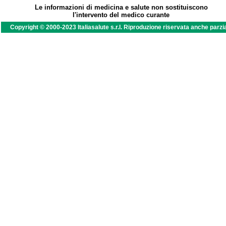
Le informazioni di medicina e salute non sostituiscono
l'intervento del medico curante
Copyright © 2000-2023 Italiasalute s.r.l. Riproduzione riservata anche parzi