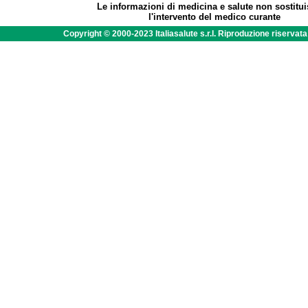
Le informazioni di medicina e salute non sostitu
l'intervento del medico curante
Copyright © 2000-2023 Italiasalute s.r.l. Riproduzione riservat