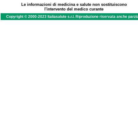
Le informazioni di medicina e salute non sostituiscono
l'intervento del medico curante
Copyright © 2000-2023 Italiasalute s.r.l. Riproduzione riservata anche parzi