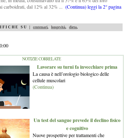
e, in media, consumavano tra il 57% e il 65% del loro
ai carboidrati, dal 12% al 32% ...
(Continua) leggi la 2° pagina
IFICHE SU |
centenari
,
longevità
,
dieta
,
0:00
NOTIZIE CORRELATE
Lavorare su turni fa invecchiare prima
La causa è nell’orologio biologico delle
cellule muscolari
(Continua)
Un test del sangue prevede il declino fisico
e cognitivo
Nuove prospettive per trattamenti che