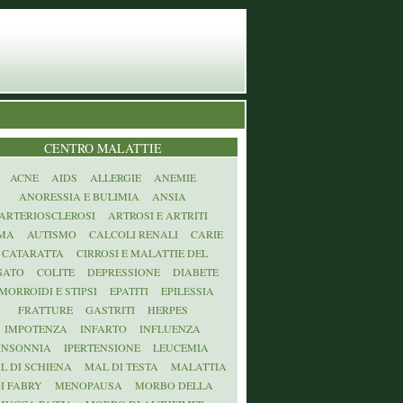
CENTRO MALATTIE
ACNE
AIDS
ALLERGIE
ANEMIE
ANORESSIA E BULIMIA
ANSIA
ARTERIOSCLEROSI
ARTROSI E ARTRITI
MA
AUTISMO
CALCOLI RENALI
CARIE
CATARATTA
CIRROSI E MALATTIE DEL
GATO
COLITE
DEPRESSIONE
DIABETE
MORROIDI E STIPSI
EPATITI
EPILESSIA
FRATTURE
GASTRITI
HERPES
IMPOTENZA
INFARTO
INFLUENZA
INSONNIA
IPERTENSIONE
LEUCEMIA
L DI SCHIENA
MAL DI TESTA
MALATTIA
I FABRY
MENOPAUSA
MORBO DELLA