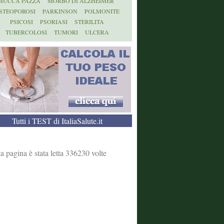
MUCCA PAZZA
MORBO DI ALZHEIMER
STEOPOROSI
PARKINSON
POLMONITE
PSICOSI
PSORIASI
STERILITA
TUBERCOLOSI
TUMORI
ULCERA
Tutti i TEST di ItaliaSalute.it
a pagina è stata letta 336230 volte