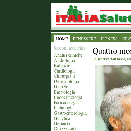
HOME
BENESSERE
FITNESS
GRA
Sezioni medicina
Quattro mos
Analisi cliniche
Andrologia
La genetica non basta, ser
Balbuzie
Cardiologia
Chirurgia.it
Dermatologia
Diabete
Ematologia
Endocrinologia
Farmacologia
Flebologia
Gastroenterologia
Genetica
Geriatria
Ginecologia