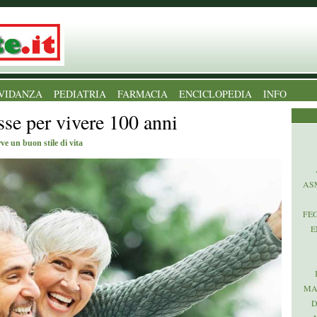
VIDANZA
PEDIATRIA
FARMACIA
ENCICLOPEDIA
INFO
se per vivere 100 anni
ve un buon stile di vita
AS
FE
E
MA
D