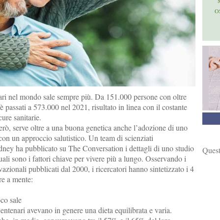
O
ari nel mondo sale sempre più. Da 151.000 persone con oltre
è passati a 573.000 nel 2021, risultato in linea con il costante
ure sanitarie.
erò, serve oltre a una buona genetica anche l’adozione di uno
 con un approccio salutistico. Un team di scienziati
dney ha pubblicato su The Conversation i dettagli di uno studio
Quest
ali sono i fattori chiave per vivere più a lungo. Osservando i
vazionali pubblicati dal 2000, i ricercatori hanno sintetizzato i 4
ere a mente:
co sale
 centenari avevano in genere una dieta equilibrata e varia.