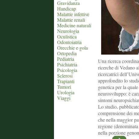
Gravidanza
Handicap
Malattie infettive
Malattie renali
Medicine naturali
Neurologia
Oculistica
Odontoiatria
Orecchie e gola
Ortopedia
Pediatria
Una ricerca coordinat
Psichiatria
ricerche di Vedano a
Psicologia
ricercatrici dell’Uni
Sclerosi
approfondito lo stu
Trapianti
Tumori
genetica per la quale 
Urologia
neurosviluppo: è caratt
Viaggi
sintomi neuropsichiat
Lo studio, pubblicato
comprensione dei mecc
che nella maggior par
regione (denominata 
nella porzione genomi