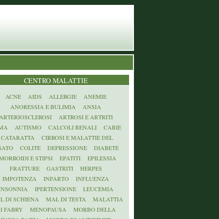
CENTRO MALATTIE
ACNE
AIDS
ALLERGIE
ANEMIE
ANORESSIA E BULIMIA
ANSIA
ARTERIOSCLEROSI
ARTROSI E ARTRITI
MA
AUTISMO
CALCOLI RENALI
CARIE
CATARATTA
CIRROSI E MALATTIE DEL
GATO
COLITE
DEPRESSIONE
DIABETE
MORROIDI E STIPSI
EPATITI
EPILESSIA
FRATTURE
GASTRITI
HERPES
IMPOTENZA
INFARTO
INFLUENZA
INSONNIA
IPERTENSIONE
LEUCEMIA
L DI SCHIENA
MAL DI TESTA
MALATTIA
I FABRY
MENOPAUSA
MORBO DELLA