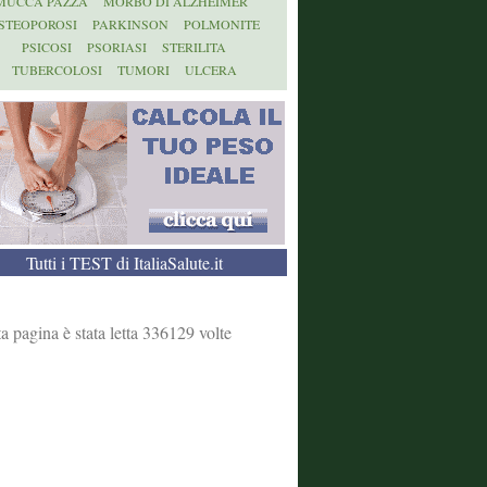
MUCCA PAZZA
MORBO DI ALZHEIMER
STEOPOROSI
PARKINSON
POLMONITE
PSICOSI
PSORIASI
STERILITA
TUBERCOLOSI
TUMORI
ULCERA
Tutti i TEST di ItaliaSalute.it
a pagina è stata letta 336129 volte