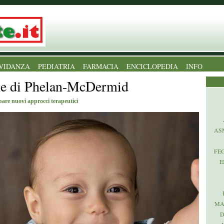
VIDANZA
PEDIATRIA
FARMACIA
ENCICLOPEDIA
INFO
e di Phelan-McDermid
are nuovi approcci terapeutici
AS
FE
E
MA
D