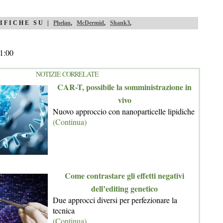
IFICHE SU |
Phelan
,
McDermid
,
Shank3
,
1:00
NOTIZIE CORRELATE
CAR-T, possibile la somministrazione in
vivo
Nuovo approccio con nanoparticelle lipidiche
(Continua)
Come contrastare gli effetti negativi
dell’editing genetico
Due approcci diversi per perfezionare la
tecnica
(Continua)