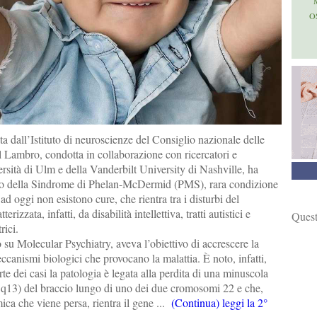
O
a dall’Istituto di neuroscienze del Consiglio nazionale delle
l Lambro, condotta in collaborazione con ricercatori e
versità di Ulm e della Vanderbilt University di Nashville, ha
dio della Sindrome di Phelan-McDermid (PMS), rara condizione
ad oggi non esistono cure, che rientra tra i disturbi del
erizzata, infatti, da disabilità intellettiva, tratti autistici e
Quest
rici.
 su Molecular Psychiatry, aveva l’obiettivo di accrescere la
anismi biologici che provocano la malattia. È noto, infatti,
te dei casi la patologia è legata alla perdita di una minuscola
q13) del braccio lungo di uno dei due cromosomi 22 e che,
ca che viene persa, rientra il gene ...
(Continua) leggi la 2°