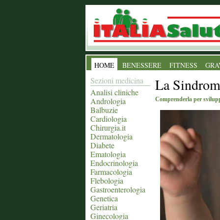
HOME
BENESSERE
FITNESS
GRA
Sezioni medicina
La Sindrom
Analisi cliniche
Andrologia
Comprenderla per svilupp
Balbuzie
Cardiologia
Chirurgia.it
Dermatologia
Diabete
Ematologia
Endocrinologia
Farmacologia
Flebologia
Gastroenterologia
Genetica
Geriatria
Ginecologia