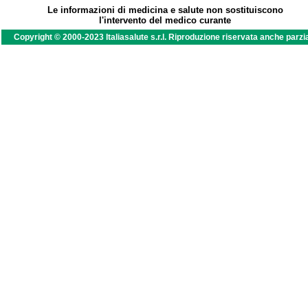
Le informazioni di medicina e salute non sostituiscono
l'intervento del medico curante
Copyright © 2000-2023 Italiasalute s.r.l. Riproduzione riservata anche parzi