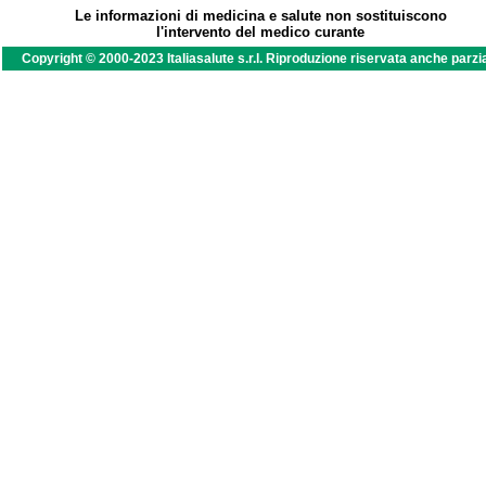
Le informazioni di medicina e salute non sostituiscono
l'intervento del medico curante
Copyright © 2000-2023 Italiasalute s.r.l. Riproduzione riservata anche parzi