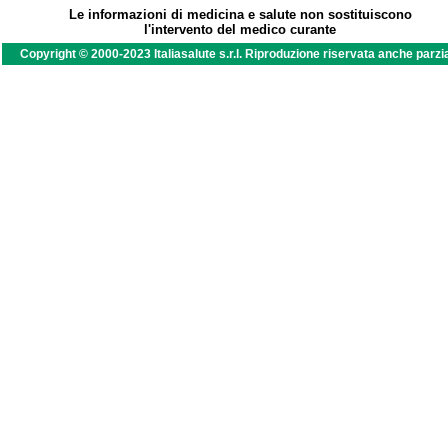
Le informazioni di medicina e salute non sostituiscono
l'intervento del medico curante
Copyright © 2000-2023 Italiasalute s.r.l. Riproduzione riservata anche parzi