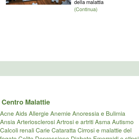
della malattia
(Continua)
Centro Malattie
Acne
Aids
Allergie
Anemie
Anoressia e Bulimia
Ansia
Arteriosclerosi
Artrosi e artriti
Asma
Autismo
Calcoli renali
Carie
Cataratta
Cirrosi e malattie del
fegato
Colite
Depressione
Diabete
Emorroidi e stipsi