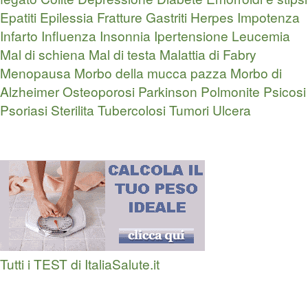
Epatiti
Epilessia
Fratture
Gastriti
Herpes
Impotenza
Infarto
Influenza
Insonnia
Ipertensione
Leucemia
Mal di schiena
Mal di testa
Malattia di Fabry
Menopausa
Morbo della mucca pazza
Morbo di
Alzheimer
Osteoporosi
Parkinson
Polmonite
Psicosi
Psoriasi
Sterilita
Tubercolosi
Tumori
Ulcera
Tutti i TEST di ItaliaSalute.it