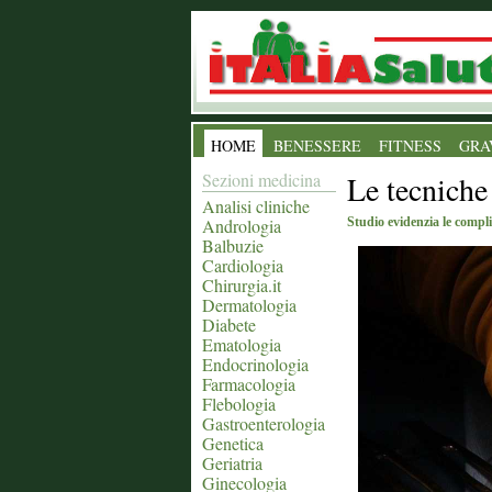
HOME
BENESSERE
FITNESS
GRA
Sezioni medicina
Le tecniche 
Analisi cliniche
Andrologia
Studio evidenzia le complic
Balbuzie
Cardiologia
Chirurgia.it
Dermatologia
Diabete
Ematologia
Endocrinologia
Farmacologia
Flebologia
Gastroenterologia
Genetica
Geriatria
Ginecologia