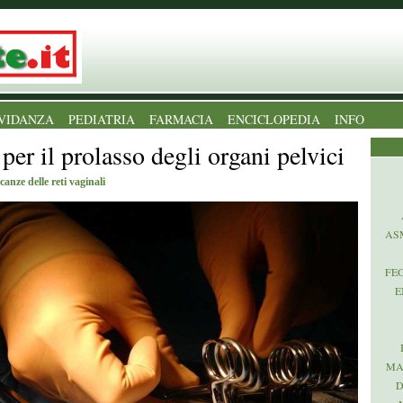
VIDANZA
PEDIATRIA
FARMACIA
ENCICLOPEDIA
INFO
per il prolasso degli organi pelvici
anze delle reti vaginali
AS
FE
E
MA
D