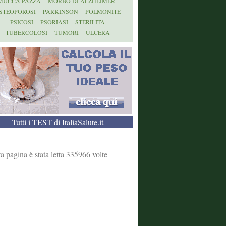
MUCCA PAZZA
MORBO DI ALZHEIMER
STEOPOROSI
PARKINSON
POLMONITE
PSICOSI
PSORIASI
STERILITA
TUBERCOLOSI
TUMORI
ULCERA
Tutti i TEST di ItaliaSalute.it
a pagina è stata letta 335966 volte