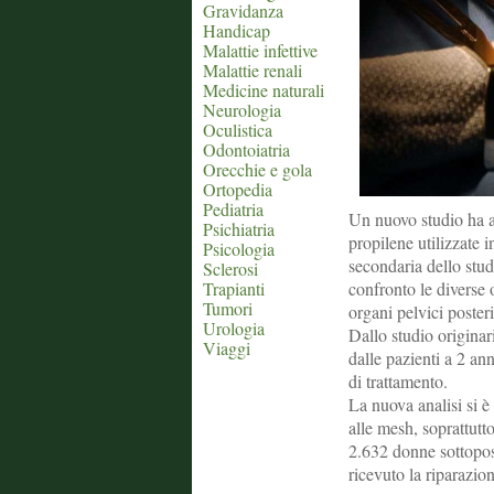
Gravidanza
Handicap
Malattie infettive
Malattie renali
Medicine naturali
Neurologia
Oculistica
Odontoiatria
Orecchie e gola
Ortopedia
Pediatria
Un nuovo studio ha an
Psichiatria
propilene utilizzate i
Psicologia
secondaria dello st
Sclerosi
Trapianti
confronto le diverse 
Tumori
organi pelvici posteri
Urologia
Dallo studio originari
Viaggi
dalle pazienti a 2 ann
di trattamento.
La nuova analisi si è
alle mesh, soprattutt
2.632 donne sottopos
ricevuto la riparazio