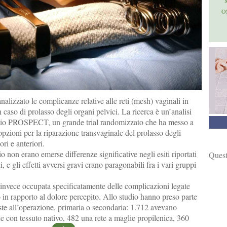
O
alizzato le complicanze relative alle reti (mesh) vaginali in
n caso di prolasso degli organi pelvici. La ricerca è un’analisi
udio PROSPECT, un grande trial randomizzato che ha messo a
opzioni per la riparazione transvaginale del prolasso degli
ori e anteriori.
o non erano emerse differenze significative negli esiti riportati
Quest
i, e gli effetti avversi gravi erano paragonabili fra i vari gruppi
 invece occupata specificatamente delle complicazioni legate
o in rapporto al dolore percepito. Allo studio hanno preso parte
te all’operazione, primaria o secondaria: 1.712 avevano
ne con tessuto nativo, 482 una rete a maglie propilenica, 360