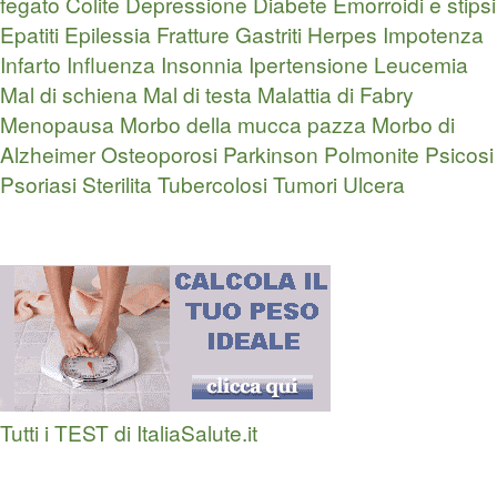
fegato
Colite
Depressione
Diabete
Emorroidi e stipsi
Epatiti
Epilessia
Fratture
Gastriti
Herpes
Impotenza
Infarto
Influenza
Insonnia
Ipertensione
Leucemia
Mal di schiena
Mal di testa
Malattia di Fabry
Menopausa
Morbo della mucca pazza
Morbo di
Alzheimer
Osteoporosi
Parkinson
Polmonite
Psicosi
Psoriasi
Sterilita
Tubercolosi
Tumori
Ulcera
Tutti i TEST di ItaliaSalute.it