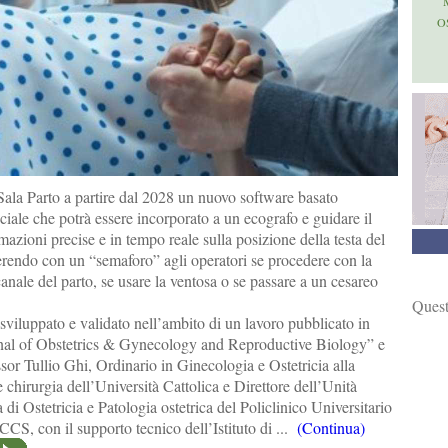
O
Sala Parto a partire dal 2028 un nuovo software basato
ficiale che potrà essere incorporato a un ecografo e guidare il
mazioni precise e in tempo reale sulla posizione della testa del
erendo con un “semaforo” agli operatori se procedere con la
canale del parto, se usare la ventosa o se passare a un cesareo
Quest
sviluppato e validato nell’ambito di un lavoro pubblicato in
al of Obstetrics & Gynecology and Reproductive Biology” e
sor Tullio Ghi, Ordinario in Ginecologia e Ostetricia alla
 chirurgia dell’Università Cattolica e Direttore dell’Unità
i Ostetricia e Patologia ostetrica del Policlinico Universitario
CS, con il supporto tecnico dell’Istituto di ...
(Continua)