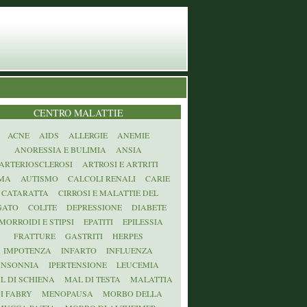
CENTRO MALATTIE
ACNE
AIDS
ALLERGIE
ANEMIE
ANORESSIA E BULIMIA
ANSIA
ARTERIOSCLEROSI
ARTROSI E ARTRITI
MA
AUTISMO
CALCOLI RENALI
CARIE
CATARATTA
CIRROSI E MALATTIE DEL
GATO
COLITE
DEPRESSIONE
DIABETE
MORROIDI E STIPSI
EPATITI
EPILESSIA
FRATTURE
GASTRITI
HERPES
IMPOTENZA
INFARTO
INFLUENZA
INSONNIA
IPERTENSIONE
LEUCEMIA
L DI SCHIENA
MAL DI TESTA
MALATTIA
I FABRY
MENOPAUSA
MORBO DELLA