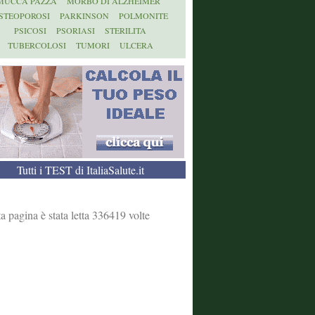
MUCCA PAZZA
MORBO DI ALZHEIMER
STEOPOROSI
PARKINSON
POLMONITE
PSICOSI
PSORIASI
STERILITA
TUBERCOLOSI
TUMORI
ULCERA
Tutti i TEST di ItaliaSalute.it
a pagina è stata letta 336419 volte