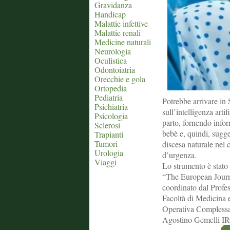
Gravidanza
Handicap
Malattie infettive
Malattie renali
Medicine naturali
Neurologia
Oculistica
Odontoiatria
Orecchie e gola
Ortopedia
Pediatria
Potrebbe arrivare in 
Psichiatria
sull’intelligenza arti
Psicologia
parto, fornendo infor
Sclerosi
bebè e, quindi, sugg
Trapianti
Tumori
discesa naturale nel 
Urologia
d’urgenza.
Viaggi
Lo strumento è stato 
“The European Journ
coordinato dal Profes
Facoltà di Medicina e
Operativa Complessa d
Agostino Gemelli IRC