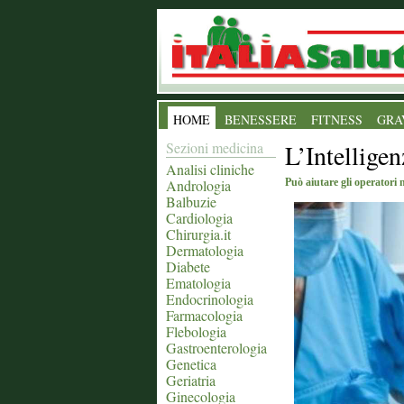
HOME
BENESSERE
FITNESS
GRA
Sezioni medicina
L’Intelligen
Analisi cliniche
Andrologia
Può aiutare gli operatori n
Balbuzie
Cardiologia
Chirurgia.it
Dermatologia
Diabete
Ematologia
Endocrinologia
Farmacologia
Flebologia
Gastroenterologia
Genetica
Geriatria
Ginecologia