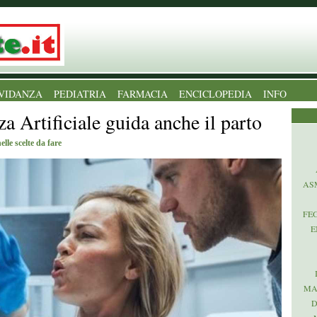
VIDANZA
PEDIATRIA
FARMACIA
ENCICLOPEDIA
INFO
za Artificiale guida anche il parto
elle scelte da fare
AS
FE
E
MA
D