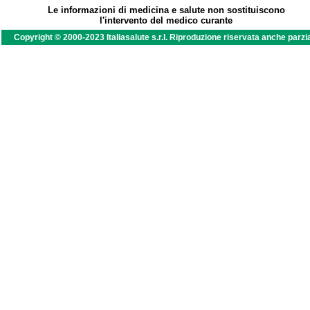
Le informazioni di medicina e salute non sostituiscono
l'intervento del medico curante
Copyright © 2000-2023 Italiasalute s.r.l. Riproduzione riservata anche parzi