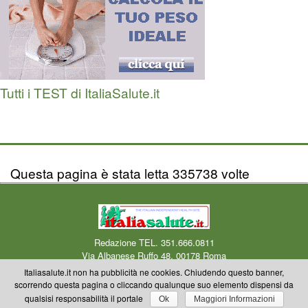
Tutti i TEST di ItaliaSalute.it
Questa pagina è stata letta 335738 volte
Redazione TEL. 351.666.0811
Via Albanese Ruffo 48, 00178 Roma
Centro Medico Okmedicina.it Via Albanese Ruffo 40-46, 00178 Roma
Mail
Italiasalute.it non ha pubblicità ne cookies. Chiudendo questo banner,
redazione
scorrendo questa pagina o cliccando qualunque suo elemento dispensi da
Copyright © 2000-2023 Okmedicina ONLUS Riproduzione riservata anche
qualsisi responsabilità il portale
Ok
Maggiori Informazioni
parziale