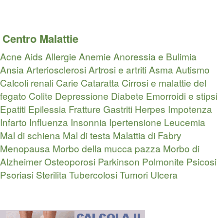
Centro Malattie
Acne
Aids
Allergie
Anemie
Anoressia e Bulimia
Ansia
Arteriosclerosi
Artrosi e artriti
Asma
Autismo
Calcoli renali
Carie
Cataratta
Cirrosi e malattie del
fegato
Colite
Depressione
Diabete
Emorroidi e stipsi
Epatiti
Epilessia
Fratture
Gastriti
Herpes
Impotenza
Infarto
Influenza
Insonnia
Ipertensione
Leucemia
Mal di schiena
Mal di testa
Malattia di Fabry
Menopausa
Morbo della mucca pazza
Morbo di
Alzheimer
Osteoporosi
Parkinson
Polmonite
Psicosi
Psoriasi
Sterilita
Tubercolosi
Tumori
Ulcera