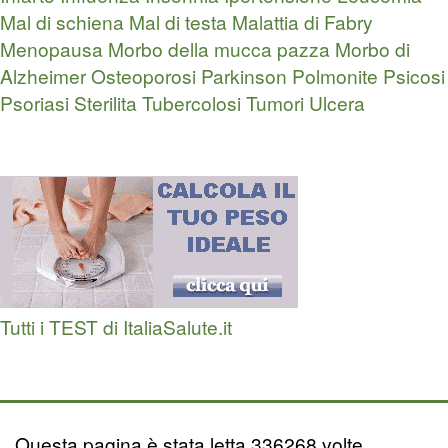
Mal di schiena
Mal di testa
Malattia di Fabry
Menopausa
Morbo della mucca pazza
Morbo di
Alzheimer
Osteoporosi
Parkinson
Polmonite
Psicosi
Psoriasi
Sterilita
Tubercolosi
Tumori
Ulcera
Tutti i TEST di ItaliaSalute.it
Questa pagina è stata letta 336268 volte