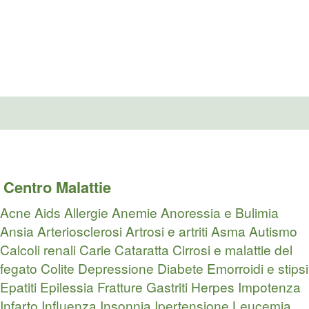
Centro Malattie
Acne
Aids
Allergie
Anemie
Anoressia e Bulimia
Ansia
Arteriosclerosi
Artrosi e artriti
Asma
Autismo
Calcoli renali
Carie
Cataratta
Cirrosi e malattie del
fegato
Colite
Depressione
Diabete
Emorroidi e stipsi
Epatiti
Epilessia
Fratture
Gastriti
Herpes
Impotenza
Infarto
Influenza
Insonnia
Ipertensione
Leucemia