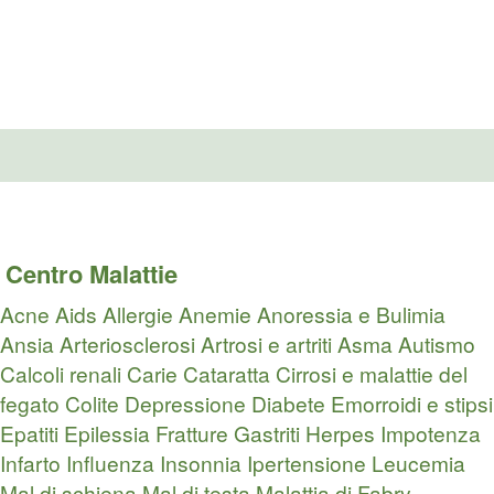
Centro Malattie
Acne
Aids
Allergie
Anemie
Anoressia e Bulimia
Ansia
Arteriosclerosi
Artrosi e artriti
Asma
Autismo
Calcoli renali
Carie
Cataratta
Cirrosi e malattie del
fegato
Colite
Depressione
Diabete
Emorroidi e stipsi
Epatiti
Epilessia
Fratture
Gastriti
Herpes
Impotenza
Infarto
Influenza
Insonnia
Ipertensione
Leucemia
Mal di schiena
Mal di testa
Malattia di Fabry