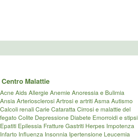
Centro Malattie
Acne
Aids
Allergie
Anemie
Anoressia e Bulimia
Ansia
Arteriosclerosi
Artrosi e artriti
Asma
Autismo
Calcoli renali
Carie
Cataratta
Cirrosi e malattie del
fegato
Colite
Depressione
Diabete
Emorroidi e stipsi
Epatiti
Epilessia
Fratture
Gastriti
Herpes
Impotenza
Infarto
Influenza
Insonnia
Ipertensione
Leucemia