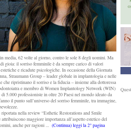
O
n media, 62 volte al giorno, contro le sole 8 degli uomini. Ma
di gioia: il sorriso femminile è da sempre carico di valori
e estetiche e ricadute psicologiche. In occasione della Giornata
onna, Straumann Group – leader globale in implantologia e nelle
 che ripristinano il sorriso e la fiducia – insieme alla dottoressa
odontoiatra e membro di Women Implantology Network (WIN)
Quest
di 5.000 professioniste in oltre 20 Paesi nel mondo ideato da
nno il punto sull’universo del sorriso femminile, tra immagine,
pevolezze.
riportata nella review “Esthetic Restorations and Smile
 attribuiscono maggiore importanza all’aspetto estetico del
 uomini, anche per ragioni ...
(Continua) leggi la 2° pagina