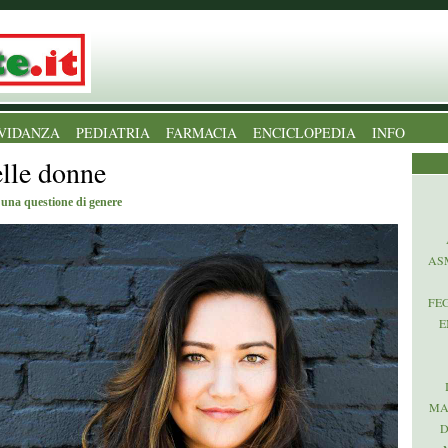
VIDANZA
PEDIATRIA
FARMACIA
ENCICLOPEDIA
INFO
elle donne
 una questione di genere
AS
FE
E
MA
D