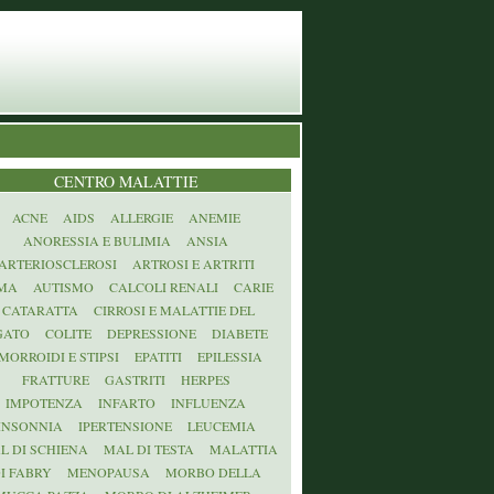
CENTRO MALATTIE
ACNE
AIDS
ALLERGIE
ANEMIE
ANORESSIA E BULIMIA
ANSIA
ARTERIOSCLEROSI
ARTROSI E ARTRITI
MA
AUTISMO
CALCOLI RENALI
CARIE
CATARATTA
CIRROSI E MALATTIE DEL
GATO
COLITE
DEPRESSIONE
DIABETE
MORROIDI E STIPSI
EPATITI
EPILESSIA
FRATTURE
GASTRITI
HERPES
IMPOTENZA
INFARTO
INFLUENZA
INSONNIA
IPERTENSIONE
LEUCEMIA
L DI SCHIENA
MAL DI TESTA
MALATTIA
I FABRY
MENOPAUSA
MORBO DELLA