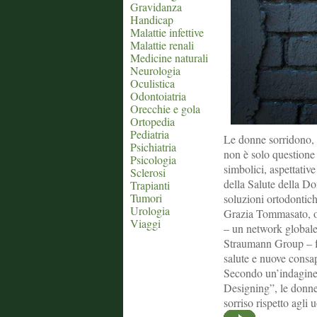
Gravidanza
Handicap
Malattie infettive
Malattie renali
Medicine naturali
Neurologia
Oculistica
Odontoiatria
Orecchie e gola
Ortopedia
Pediatria
Le donne sorridono, i
Psichiatria
non è solo questione 
Psicologia
simbolici, aspettativ
Sclerosi
della Salute della D
Trapianti
Tumori
soluzioni ortodontiche
Urologia
Grazia Tommasato, 
Viaggi
– un network globale 
Straumann Group – fa
salute e nuove consa
Secondo un’indagine 
Designing”, le donne
sorriso rispetto agli