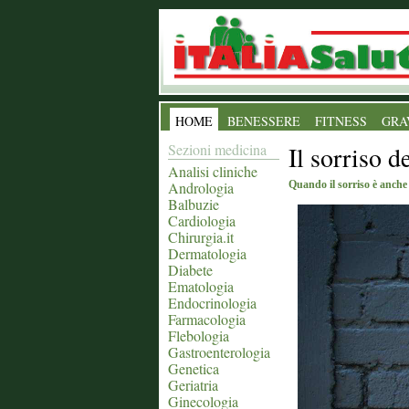
HOME
BENESSERE
FITNESS
GRA
Sezioni medicina
Il sorriso d
Analisi cliniche
Andrologia
Quando il sorriso è anche
Balbuzie
Cardiologia
Chirurgia.it
Dermatologia
Diabete
Ematologia
Endocrinologia
Farmacologia
Flebologia
Gastroenterologia
Genetica
Geriatria
Ginecologia