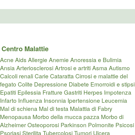
Centro Malattie
Acne
Aids
Allergie
Anemie
Anoressia e Bulimia
Ansia
Arteriosclerosi
Artrosi e artriti
Asma
Autismo
Calcoli renali
Carie
Cataratta
Cirrosi e malattie del
fegato
Colite
Depressione
Diabete
Emorroidi e stipsi
Epatiti
Epilessia
Fratture
Gastriti
Herpes
Impotenza
Infarto
Influenza
Insonnia
Ipertensione
Leucemia
Mal di schiena
Mal di testa
Malattia di Fabry
Menopausa
Morbo della mucca pazza
Morbo di
Alzheimer
Osteoporosi
Parkinson
Polmonite
Psicosi
Psoriasi
Sterilita
Tubercolosi
Tumori
Ulcera