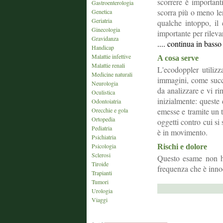
scorrere è important
Gastroenterologia
scorra più o meno le
Genetica
Geriatria
qualche intoppo, i
Ginecologia
importante per rileva
Gravidanza
.... continua in bass
Handicap
Malattie infettive
A cosa serve
Malattie renali
L'ecodoppler utilizz
Medicine naturali
immagini, come succe
Neurologia
da analizzare e vi r
Oculistica
inizialmente: queste
Odontoiatria
Orecchie e gola
emesse e tramite un t
Ortopedia
oggetti contro cui si
Pediatria
è in movimento.
Psichiatria
Psicologia
Rischi e dolore
Sclerosi
Questo esame non ha
Tiroide
frequenza che è inno
Trapianti
Tumori
Urologia
Viaggi