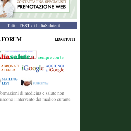
Tutti i TEST di ItaliaSalute.it
L FORUM
LEGGI TUTTI
formazioni di medicina e salute non
tuiscono l'intervento del medico curante