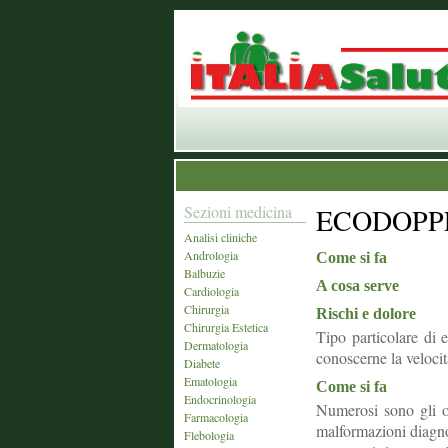
Sezioni medicina
ECODOPP
Analisi cliniche
Andrologia
Come si fa
Balbuzie
A cosa serve
Cardiologia
Chirurgia
Rischi e dolore
Chirurgia Estetica
Tipo particolare di 
Dermatologia
conoscerne la velocità
Diabete
Ematologia
Come si fa
Endocrinologia
Numerosi sono gli or
Farmacologia
malformazioni diagno
Flebologia