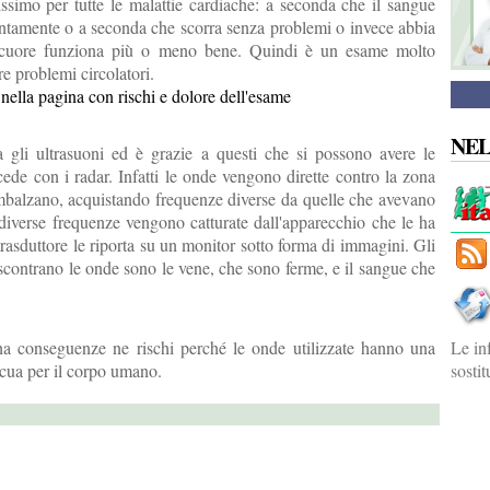
issimo per tutte le malattie cardiache: a seconda che il sangue
ntamente o a seconda che scorra senza problemi o invece abbia
l cuore funziona più o meno bene. Quindi è un esame molto
re problemi circolatori.
o nella pagina con rischi e dolore dell'esame
NE
a gli ultrasuoni ed è grazie a questi che si possono avere le
de con i radar. Infatti le onde vengono dirette contro la zona
imbalzano, acquistando frequenze diverse da quelle che avevano
 diverse frequenze vengono catturate dall'apparecchio che le ha
rasduttore le riporta su un monitor sotto forma di immagini. Gli
 scontrano le onde sono le vene, che sono ferme, e il sangue che
 conseguenze ne rischi perché le onde utilizzate hanno una
Le in
cua per il corpo umano.
sosti