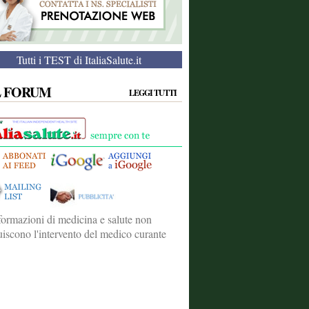
Tutti i TEST di ItaliaSalute.it
L FORUM
LEGGI TUTTI
formazioni di medicina e salute non
tuiscono l'intervento del medico curante