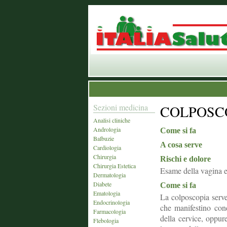
Sezioni medicina
COLPOSC
Analisi cliniche
Andrologia
Come si fa
Balbuzie
A cosa serve
Cardiologia
Chirurgia
Rischi e dolore
Chirurgia Estetica
Esame della vagina e 
Dermatologia
Diabete
Come si fa
Ematologia
La colposcopia serve
Endocrinologia
che manifestino cond
Farmacologia
della cervice, oppure
Flebologia