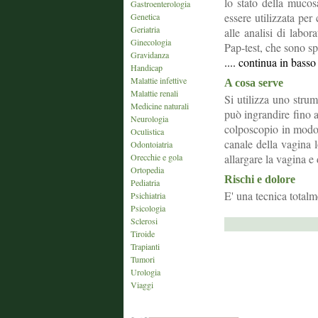
lo stato della mucos
Gastroenterologia
essere utilizzata per
Genetica
Geriatria
alle analisi di labor
Ginecologia
Pap-test, che sono s
Gravidanza
.... continua in bass
Handicap
Malattie infettive
A cosa serve
Malattie renali
Si utilizza uno stru
Medicine naturali
può ingrandire fino a
Neurologia
colposcopio in modo d
Oculistica
canale della vagina 
Odontoiatria
Orecchie e gola
allargare la vagina e 
Ortopedia
Rischi e dolore
Pediatria
E' una tecnica total
Psichiatria
Psicologia
Sclerosi
Tiroide
Trapianti
Tumori
Urologia
Viaggi