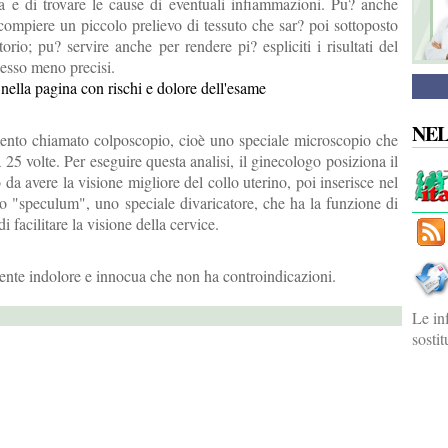
a e di trovare le cause di eventuali infiammazioni. Pu? anche
 compiere un piccolo prelievo di tessuto che sar? poi sottoposto
atorio; pu? servire anche per rendere pi? espliciti i risultati del
pesso meno precisi.
o nella pagina con rischi e dolore dell'esame
NE
mento chiamato colposcopio, cioè uno speciale microscopio che
 25 volte. Per eseguire questa analisi, il ginecologo posiziona il
a avere la visione migliore del collo uterino, poi inserisce nel
lo "speculum", uno speciale divaricatore, che ha la funzione di
di facilitare la visione della cervice.
mente indolore e innocua che non ha controindicazioni.
Le in
sosti