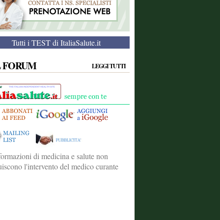
Tutti i TEST di ItaliaSalute.it
L FORUM
LEGGI TUTTI
formazioni di medicina e salute non
tuiscono l'intervento del medico curante