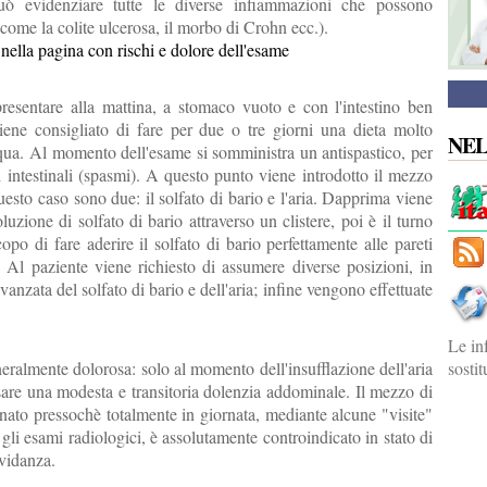
può evidenziare tutte le diverse infiammazioni che possono
 (come la colite ulcerosa, il morbo di Crohn ecc.).
o nella pagina con rischi e dolore dell'esame
presentare alla mattina, a stomaco vuoto e con l'intestino ben
iene consigliato di fare per due o tre giorni una dieta molto
NE
cqua. Al momento dell'esame si somministra un antispastico, per
i intestinali (spasmi). A questo punto viene introdotto il mezzo
uesto caso sono due: il solfato di bario e l'aria. Dapprima viene
uzione di solfato di bario attraverso un clistere, poi è il turno
copo di fare aderire il solfato di bario perfettamente alle pareti
o. Al paziente viene richiesto di assumere diverse posizioni, in
vanzata del solfato di bario e dell'aria; infine vengono effettuate
Le in
eralmente dolorosa: solo al momento dell'insufflazione dell'aria
sosti
sare una modesta e transitoria dolenzia addominale. Il mezzo di
inato pressochè totalmente in giornata, mediante alcune "visite"
gli esami radiologici, è assolutamente controindicato in stato di
avidanza.