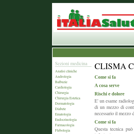
Sezioni medicina
CLISMA 
Analisi cliniche
Andrologia
Come si fa
Balbuzie
A cosa serve
Cardiologia
Chirurgia
Rischi e dolore
Chirurgia Estetica
E' un esame radiologi
Dermatologia
di un mezzo di contra
Diabete
necessario il mezzo di
Ematologia
Endocrinologia
Come si fa
Farmacologia
Questa tecnica può 
Flebologia