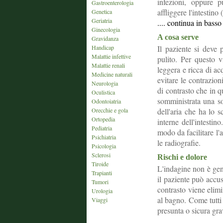
infezioni, oppure 
Gastroenterologia
affliggere l'intestino
Genetica
Geriatria
.... continua in bass
Ginecologia
A cosa serve
Gravidanza
Handicap
Il paziente si deve 
Malattie infettive
pulito. Per questo v
Malattie renali
leggera e ricca di a
Medicine naturali
evitare le contrazion
Neurologia
di contrasto che in q
Oculistica
somministrata una sol
Odontoiatria
Orecchie e gola
dell'aria che ha lo s
Ortopedia
interne dell'intestin
Pediatria
modo da facilitare l'a
Psichiatria
le radiografie.
Psicologia
Sclerosi
Rischi e dolore
Tiroide
L'indagine non è gen
Trapianti
il paziente può accu
Tumori
contrasto viene elim
Urologia
al bagno. Come tutti 
Viaggi
presunta o sicura gr