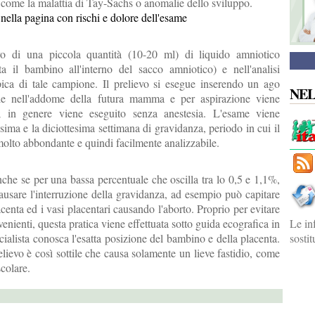
 come la malattia di Tay-Sachs o anomalie dello sviluppo.
o nella pagina con rischi e dolore dell'esame
vo di una piccola quantità (10-20 ml) di liquido amniotico
ta il bambino all'interno del sacco amniotico) e nell'analisi
ica di tale campione. Il prelievo si esegue inserendo un ago
NE
ile nell'addome della futura mamma e per aspirazione viene
o; in genere viene eseguito senza anestesia. L'esame viene
esima e la diciottesima settimana di gravidanza, periodo in cui il
molto abbondante e quindi facilmente analizzabile.
nche se per una bassa percentuale che oscilla tra lo 0,5 e 1,1%,
ausare l'interruzione della gravidanza, ad esempio può capitare
centa ed i vasi placentari causando l'aborto. Proprio per evitare
enienti, questa pratica viene effettuata sotto guida ecografica in
Le in
ialista conosca l'esatta posizione del bambino e della placenta.
sosti
elievo è così sottile che causa solamente un lieve fastidio, come
colare.