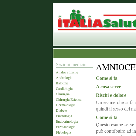
Sezioni medicina
AMNIOCE
Analisi cliniche
Andrologia
Come si fa
Balbuzie
A cosa serve
Cardiologia
Chirurgia
Rischi e dolore
Chirurgia Estetica
Un esame che si fa 
Dermatologia
quindi il sesso del na
Diabete
Ematologia
Come si fa
Endocrinologia
Questo esame serve 
Farmacologia
può contribuire ad in
Flebologia