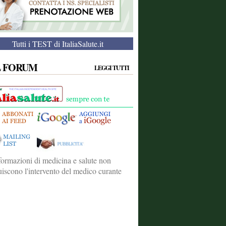
Tutti i TEST di ItaliaSalute.it
L FORUM
LEGGI TUTTI
formazioni di medicina e salute non
tuiscono l'intervento del medico curante