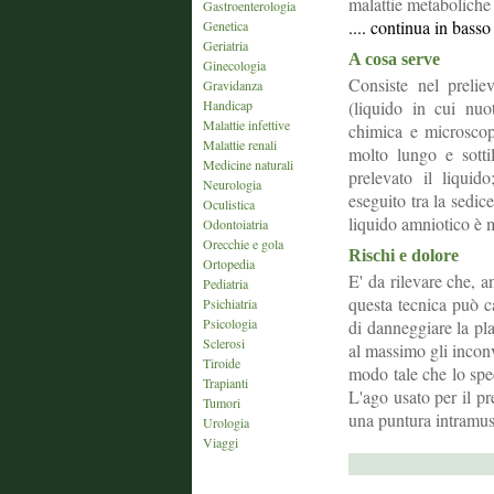
malattie metaboliche
Gastroenterologia
.... continua in bass
Genetica
Geriatria
A cosa serve
Ginecologia
Consiste nel prelie
Gravidanza
Handicap
(liquido in cui nuo
Malattie infettive
chimica e microscop
Malattie renali
molto lungo e sott
Medicine naturali
prelevato il liquid
Neurologia
eseguito tra la sedic
Oculistica
liquido amniotico è 
Odontoiatria
Orecchie e gola
Rischi e dolore
Ortopedia
E' da rilevare che, a
Pediatria
questa tecnica può c
Psichiatria
Psicologia
di danneggiare la pla
Sclerosi
al massimo gli inconv
Tiroide
modo tale che lo spec
Trapianti
L'ago usato per il pr
Tumori
una puntura intramus
Urologia
Viaggi