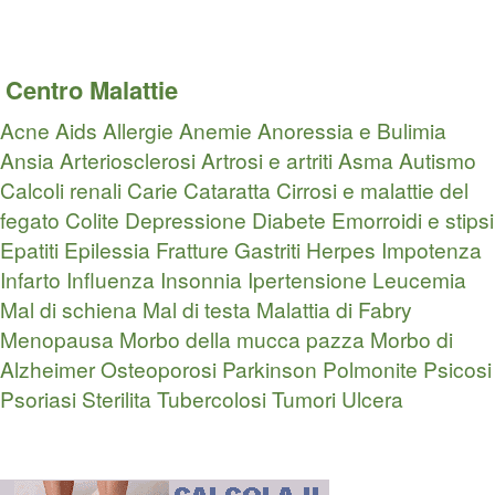
Centro Malattie
Acne
Aids
Allergie
Anemie
Anoressia e Bulimia
Ansia
Arteriosclerosi
Artrosi e artriti
Asma
Autismo
Calcoli renali
Carie
Cataratta
Cirrosi e malattie del
fegato
Colite
Depressione
Diabete
Emorroidi e stipsi
Epatiti
Epilessia
Fratture
Gastriti
Herpes
Impotenza
Infarto
Influenza
Insonnia
Ipertensione
Leucemia
Mal di schiena
Mal di testa
Malattia di Fabry
Menopausa
Morbo della mucca pazza
Morbo di
Alzheimer
Osteoporosi
Parkinson
Polmonite
Psicosi
Psoriasi
Sterilita
Tubercolosi
Tumori
Ulcera