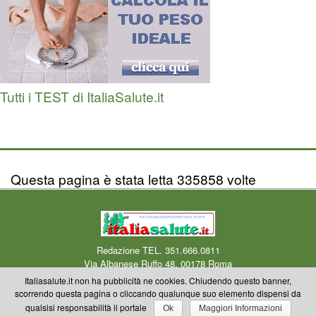
Tutti i TEST di ItaliaSalute.it
Questa pagina è stata letta 335858 volte
Redazione TEL. 351.666.0811
Via Albanese Ruffo 48, 00178 Roma
Centro Medico Okmedicina.it Via Albanese Ruffo 40-46, 00178 Roma
Mail
Italiasalute.it non ha pubblicità ne cookies. Chiudendo questo banner,
redazione
scorrendo questa pagina o cliccando qualunque suo elemento dispensi da
Copyright © 2000-2023 Okmedicina ONLUS Riproduzione riservata anche
qualsisi responsabilità il portale
Ok
Maggiori Informazioni