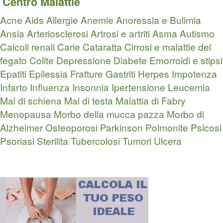
Centro Malattie
Acne
Aids
Allergie
Anemie
Anoressia e Bulimia
Ansia
Arteriosclerosi
Artrosi e artriti
Asma
Autismo
Calcoli renali
Carie
Cataratta
Cirrosi e malattie del
fegato
Colite
Depressione
Diabete
Emorroidi e stipsi
Epatiti
Epilessia
Fratture
Gastriti
Herpes
Impotenza
Infarto
Influenza
Insonnia
Ipertensione
Leucemia
Mal di schiena
Mal di testa
Malattia di Fabry
Menopausa
Morbo della mucca pazza
Morbo di
Alzheimer
Osteoporosi
Parkinson
Polmonite
Psicosi
Psoriasi
Sterilita
Tubercolosi
Tumori
Ulcera