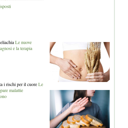
sposti
celiachia
Le nuove
iagnosi e la terapia
 i rischi per il cuore
Le
ppare malattie
gono