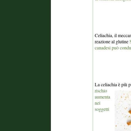
Celiachia, il mecca
reazione al glutine
canadesi può condur
La celiachia è più 
rischio
aumenta
nei
soggetti