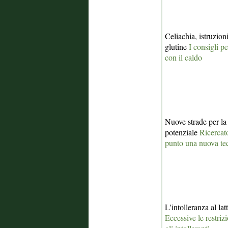
Celiachia, istruzion
glutine
I consigli p
con il caldo
Nuove strade per la 
potenziale
Ricercato
punto una nuova te
L'intolleranza al la
Eccessive le restriz