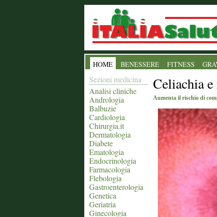
HOME
BENESSERE
FITNESS
GRA
Sezioni medicina
Celiachia e 
Analisi cliniche
Andrologia
Aumenta il rischio di com
Balbuzie
Cardiologia
Chirurgia.it
Dermatologia
Diabete
Ematologia
Endocrinologia
Farmacologia
Flebologia
Gastroenterologia
Genetica
Geriatria
Ginecologia