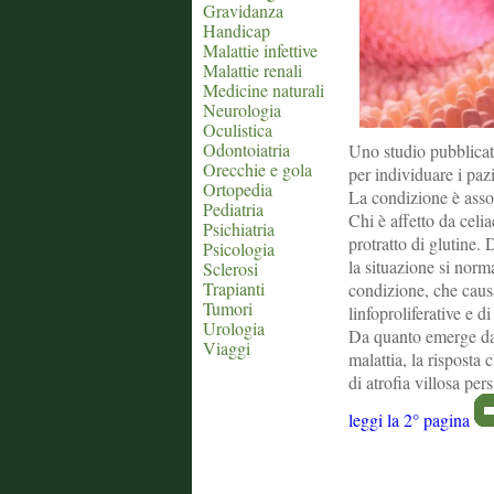
Gravidanza
Handicap
Malattie infettive
Malattie renali
Medicine naturali
Neurologia
Oculistica
Odontoiatria
Uno studio pubblicat
Orecchie e gola
per individuare i pazi
Ortopedia
La condizione è asso
Pediatria
Chi è affetto da celia
Psichiatria
protratto di glutine. 
Psicologia
la situazione si norm
Sclerosi
Trapianti
condizione, che causa
Tumori
linfoproliferative e d
Urologia
Da quanto emerge da q
Viaggi
malattia, la risposta 
di atrofia villosa pers
leggi la 2° pagina