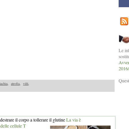
Le in
sosti
Avver
2016
Quest
iachia
,
atrofia
,
villi
,
estrare il corpo a tollerare il glutine
La via è
delle cellule T