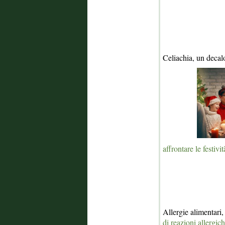
Celiachia, un decal
affrontare le festivi
Allergie alimentari
di reazioni allergic