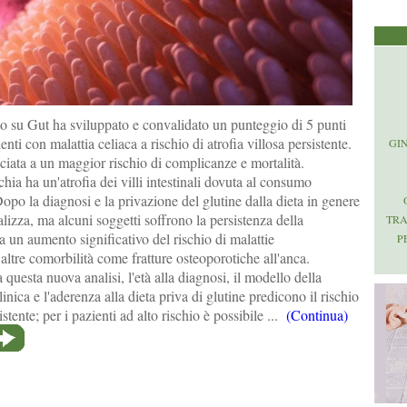
o su Gut ha sviluppato e convalidato un punteggio di 5 punti
enti con malattia celiaca a rischio di atrofia villosa persistente.
GI
ciata a un maggior rischio di complicanze e mortalità.
chia ha un'atrofia dei villi intestinali dovuta al consumo
Dopo la diagnosi e la privazione del glutine dalla dieta in genere
alizza, ma alcuni soggetti soffrono la persistenza della
TR
 un aumento significativo del rischio di malattie
P
i altre comorbilità come fratture osteoporotiche all'anca.
uesta nuova analisi, l'età alla diagnosi, il modello della
clinica e l'aderenza alla dieta priva di glutine predicono il rischio
istente; per i pazienti ad alto rischio è possibile ...
(Continua)