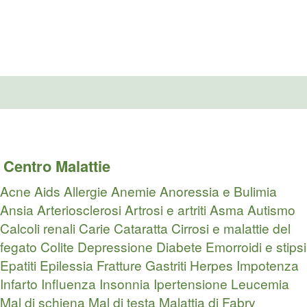
Centro Malattie
Acne
Aids
Allergie
Anemie
Anoressia e Bulimia
Ansia
Arteriosclerosi
Artrosi e artriti
Asma
Autismo
Calcoli renali
Carie
Cataratta
Cirrosi e malattie del
fegato
Colite
Depressione
Diabete
Emorroidi e stipsi
Epatiti
Epilessia
Fratture
Gastriti
Herpes
Impotenza
Infarto
Influenza
Insonnia
Ipertensione
Leucemia
Mal di schiena
Mal di testa
Malattia di Fabry