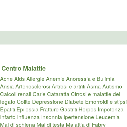
Centro Malattie
Acne
Aids
Allergie
Anemie
Anoressia e Bulimia
Ansia
Arteriosclerosi
Artrosi e artriti
Asma
Autismo
Calcoli renali
Carie
Cataratta
Cirrosi e malattie del
fegato
Colite
Depressione
Diabete
Emorroidi e stipsi
Epatiti
Epilessia
Fratture
Gastriti
Herpes
Impotenza
Infarto
Influenza
Insonnia
Ipertensione
Leucemia
Mal di schiena
Mal di testa
Malattia di Fabry