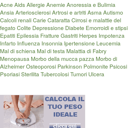
Acne
Aids
Allergie
Anemie
Anoressia e Bulimia
Ansia
Arteriosclerosi
Artrosi e artriti
Asma
Autismo
Calcoli renali
Carie
Cataratta
Cirrosi e malattie del
fegato
Colite
Depressione
Diabete
Emorroidi e stipsi
Epatiti
Epilessia
Fratture
Gastriti
Herpes
Impotenza
Infarto
Influenza
Insonnia
Ipertensione
Leucemia
Mal di schiena
Mal di testa
Malattia di Fabry
Menopausa
Morbo della mucca pazza
Morbo di
Alzheimer
Osteoporosi
Parkinson
Polmonite
Psicosi
Psoriasi
Sterilita
Tubercolosi
Tumori
Ulcera