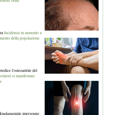
ibitore orale
ora
Incidenza in aumento a
amento della popolazione
redice l'osteoartrite del
ivelatori si manifestano
a
 fondamentale intervenire