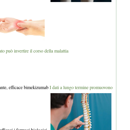
o può invertire il corso della malattia
sante, efficace bimekizumab
I dati a lungo termine promuovono
efficaci i farmaci biologici