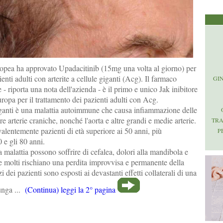
pea ha approvato Upadacitinib (15mg una volta al giorno) per
ienti adulti con arterite a cellule giganti (Acg). Il farmaco
GI
- riporta una nota dell'azienda - è il primo e unico Jak inibitore
ropa per il trattamento dei pazienti adulti con Acg.
giganti è una malattia autoimmune che causa infiammazione delle
tre arterie craniche, nonché l'aorta e altre grandi e medie arterie.
TR
lentemente pazienti di età superiore ai 50 anni, più
P
 e gli 80 anni.
a malattia possono soffrire di cefalea, dolori alla mandibola e
e molti rischiano una perdita improvvisa e permanente della
zi dei pazienti sono esposti ai devastanti effetti collaterali di una
lunga ...
(Continua) leggi la 2° pagina