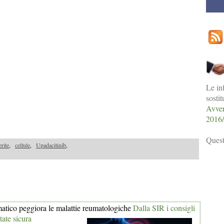
Le in
sosti
Avver
2016
Quest
erite
,
cellule
,
Upadacitinib
,
atico peggiora le malattie reumatologiche
Dalla SIR i consigli
tate sicura