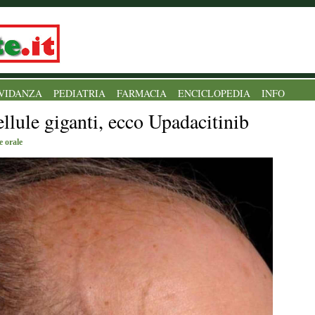
VIDANZA
PEDIATRIA
FARMACIA
ENCICLOPEDIA
INFO
ellule giganti, ecco Upadacitinib
e orale