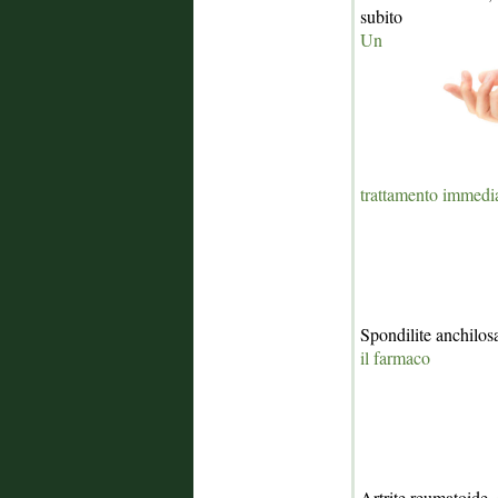
subito
Un
trattamento immediat
Spondilite anchilo
il farmaco
Artrite reumatoide, 