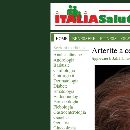
HOME
BENESSERE
FITNESS
GRA
Sezioni medicina
Arterite a c
Analisi cliniche
Andrologia
Approvato lo Jak inibitor
Balbuzie
Cardiologia
Chirurgia.it
Dermatologia
Diabete
Ematologia
Endocrinologia
Farmacologia
Flebologia
Gastroenterologia
Genetica
Geriatria
Ginecologia