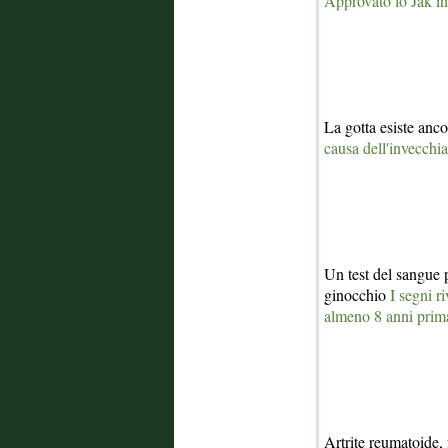
Approvato lo Jak in
La gotta esiste anc
causa dell'invecchi
Un test del sangue p
ginocchio
I segni r
almeno 8 anni prim
Artrite reumatoide,