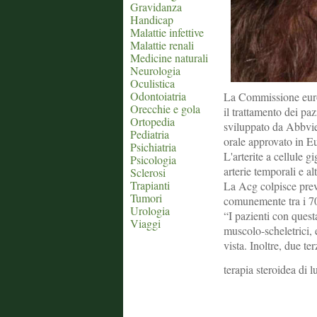
Gravidanza
Handicap
Malattie infettive
Malattie renali
Medicine naturali
Neurologia
Oculistica
Odontoiatria
La Commissione euro
Orecchie e gola
il trattamento dei paz
Ortopedia
sviluppato da Abbvie 
Pediatria
orale approvato in Eu
Psichiatria
L'arterite a cellule 
Psicologia
arterie temporali e al
Sclerosi
Trapianti
La Acg colpisce preva
Tumori
comunemente tra i 70
Urologia
“I pazienti con quest
Viaggi
muscolo-scheletrici, 
vista. Inoltre, due ter
terapia steroidea di 