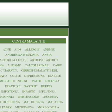
CENTRO MALATTIE
ACNE
AIDS
ALLERGIE
ANEMIE
ANORESSIA E BULIMIA
ANSIA
ARTERIOSCLEROSI
ARTROSI E ARTRITI
MA
AUTISMO
CALCOLI RENALI
CARIE
CATARATTA
CIRROSI E MALATTIE DEL
GATO
COLITE
DEPRESSIONE
DIABETE
MORROIDI E STIPSI
EPATITI
EPILESSIA
FRATTURE
GASTRITI
HERPES
IMPOTENZA
INFARTO
INFLUENZA
INSONNIA
IPERTENSIONE
LEUCEMIA
L DI SCHIENA
MAL DI TESTA
MALATTIA
I FABRY
MENOPAUSA
MORBO DELLA