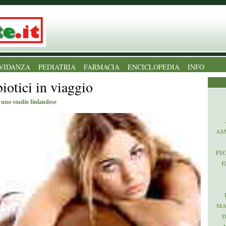
VIDANZA
PEDIATRIA
FARMACIA
ENCICLOPEDIA
INFO
iotici in viaggio
 uno studio finlandese
AS
FE
E
MA
D