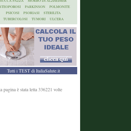
MUCCA PAZZA
MORBO DI ALZHEIMER
STEOPOROSI
PARKINSON
POLMONITE
PSICOSI
PSORIASI
STERILITA
TUBERCOLOSI
TUMORI
ULCERA
Tutti i TEST di ItaliaSalute.it
a pagina è stata letta 336221 volte