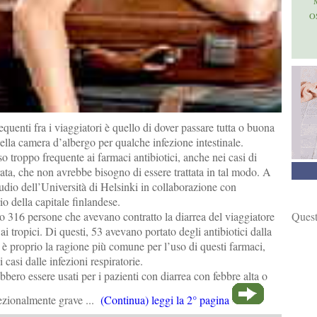
O
equenti fra i viaggiatori è quello di dover passare tutta o buona
ella camera d’albergo per qualche infezione intestinale.
o troppo frequente ai farmaci antibiotici, anche nei casi di
ata, che non avrebbe bisogno di essere trattata in tal modo. A
tudio dell’Università di Helsinki in collaborazione con
io della capitale finlandese.
Quest
o 316 persone che avevano contratto la diarrea del viaggiatore
i tropici. Di questi, 53 avevano portato degli antibiotici dalla
 è proprio la ragione più comune per l’uso di questi farmaci,
casi dalle infezioni respiratorie.
bbero essere usati per i pazienti con diarrea con febbre alta o
ezionalmente grave ...
(Continua) leggi la 2° pagina