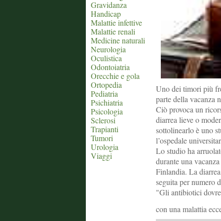
Gravidanza
Handicap
Malattie infettive
Malattie renali
Medicine naturali
Neurologia
Oculistica
Odontoiatria
Orecchie e gola
Ortopedia
Uno dei timori più fr
Pediatria
parte della vacanza n
Psichiatria
Ciò provoca un ricors
Psicologia
diarrea lieve o moder
Sclerosi
Trapianti
sottolinearlo è uno s
Tumori
l’ospedale universitar
Urologia
Lo studio ha arruolat
Viaggi
durante una vacanza a
Finlandia. La diarrea
seguita per numero di 
"Gli antibiotici dovre
con una malattia ecc