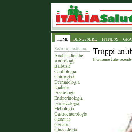
HOME
BENESSERE
FITNESS
GRA
Sezioni medicina
Troppi antib
Analisi cliniche
Andrologia
Il consumo è alto secondo
Balbuzie
Cardiologia
Chirurgia.it
Dermatologia
Diabete
Ematologia
Endocrinologia
Farmacologia
Flebologia
Gastroenterologia
Genetica
Geriatria
Ginecologia