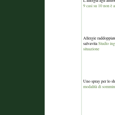
L'allergia agli anti
9 casi su 10 non è 
Allergie raddoppiat
salvavita
Studio ing
situazione
Uno spray per lo sh
modalità di sommini