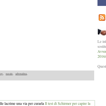
Le in
sosti
Avver
2016
Quest
ray
,
nasale
,
adrenalina
,
lle lacrime una via per curarla
Il test di Schirmer per capire la