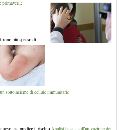
e primaverile
offrono più spesso di
n sottoinsieme di cellule immunitarie
 nuovo test predice il rischio
Analisi basata sull'attivazione dei