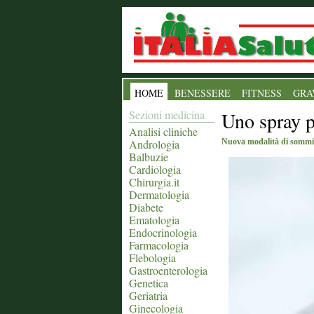
HOME
BENESSERE
FITNESS
GRA
Sezioni medicina
Uno spray p
Analisi cliniche
Andrologia
Nuova modalità di sommin
Balbuzie
Cardiologia
Chirurgia.it
Dermatologia
Diabete
Ematologia
Endocrinologia
Farmacologia
Flebologia
Gastroenterologia
Genetica
Geriatria
Ginecologia