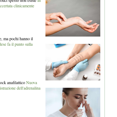
biotici spesso non esiste
In
accertata clinicamente
e, ma pochi hanno il
lese fa il punto sulla
ock anafilattico
Nuova
strazione dell'adrenalina