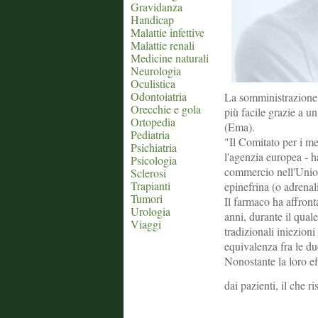
Gravidanza
Handicap
Malattie infettive
Malattie renali
Medicine naturali
Neurologia
Oculistica
Odontoiatria
La somministrazione d
Orecchie e gola
più facile grazie a u
Ortopedia
(Ema).
Pediatria
"Il Comitato per i m
Psichiatria
l'agenzia europea - 
Psicologia
commercio nell'Union
Sclerosi
Trapianti
epinefrina (o adrenali
Tumori
Il farmaco ha affronta
Urologia
anni, durante il quale
Viaggi
tradizionali iniezioni
equivalenza fra le du
Nonostante la loro ef
dai pazienti, il che ri