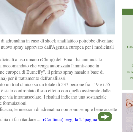
i adrenalina in caso di shock anafilattico potrebbe diventare
n nuovo spray approvato dall'Agenzia europea per i medicinali
GI
edicinali a uso umano (Chmp) dell'Ema - ha annunciato
ha raccomandato che venga autorizzata l'immissione in
e europea di Eurneffy", il primo spray nasale a base di
TR
na) per il trattamento dell'anafilassi.
P
to un trial clinico su un totale di 537 persone fra i 19 e i 55
 è stato confrontato il suo effetto con quello assicurato dalle
 per via intramuscolare. I risultati indicano una sostanziale
e formulazioni.
ficacia, le iniezioni di adrenalina non sono sempre bene accette
schia di far ritardare ...
(Continua) leggi la 2° pagina