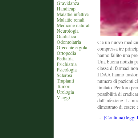
Gravidanza
Handicap
Malattie infettive
Malattie renali
Medicine naturali
Neurologia
Oculistica
Odontoiatria
C'è un nuovo medicin
Orecchie e gola
compressa tre principi
Ortopedia
hanno fallito una prec
Pediatria
Una buona notizia per
Psichiatria
classe di farmaci non 
Psicologia
I DAA hanno trasforma
Sclerosi
Trapianti
numero di pazienti c
Tumori
limitato. Per loro pe
Urologia
possibilità di eradic
Viaggi
dall'infezione. La n
dimostrato di essere 
...
(Continua) leggi 