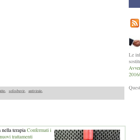
Le in
sosti
Avver
2016
Quest
tite
,
sofosbuvir
,
antivirale
,
a nella terapia
Confermati i
i nuovi trattamenti