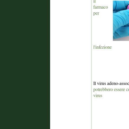
il
farmaco
per
l'infezione
Il virus adeno-associ
potrebbero essere co
virus