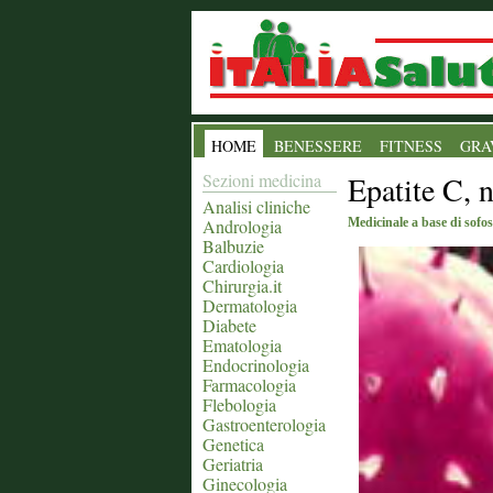
HOME
BENESSERE
FITNESS
GRA
Sezioni medicina
Epatite C, 
Analisi cliniche
Andrologia
Medicinale a base di sofo
Balbuzie
Cardiologia
Chirurgia.it
Dermatologia
Diabete
Ematologia
Endocrinologia
Farmacologia
Flebologia
Gastroenterologia
Genetica
Geriatria
Ginecologia