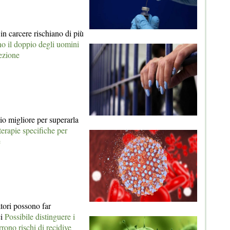
in carcere rischiano di più
no il doppio degli uomini
fezione
io migliore per superarla
terapie specifiche per
e
tori possono far
ci
Possibile distinguere i
rono rischi di recidive