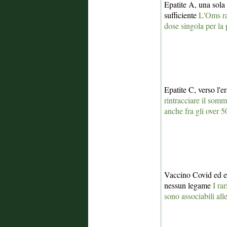
Epatite A, una sola
sufficiente
L'Oms ra
dose singola per la
Epatite C, verso l'e
rintracciare il som
anche fra gli over 5
Vaccino Covid ed e
nessun legame
I ra
sono associabili alle