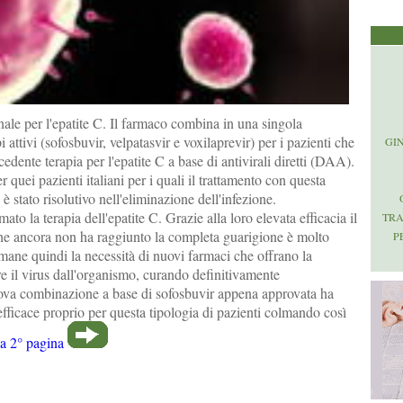
ale per l'epatite C. Il farmaco combina in una singola
 attivi (sofosbuvir, velpatasvir e voxilaprevir) per i pazienti che
GI
edente terapia per l'epatite C a base di antivirali diretti (DAA).
 quei pazienti italiani per i quali il trattamento con questa
è stato risolutivo nell'eliminazione dell'infezione.
to la terapia dell'epatite C. Grazie alla loro elevata efficacia il
TR
he ancora non ha raggiunto la completa guarigione è molto
P
rmane quindi la necessità di nuovi farmaci che offrano la
are il virus dall'organismo, curando definitivamente
uova combinazione a base di sofosbuvir appena approvata ha
efficace proprio per questa tipologia di pazienti colmando così
la 2° pagina