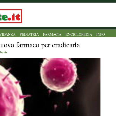
VIDANZA
PEDIATRIA
FARMACIA
ENCICLOPEDIA
INFO
nuovo farmaco per eradicarla
sbuvir