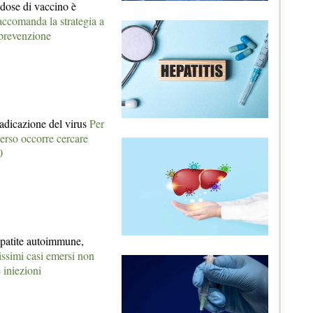
 dose di vaccino è
ccomanda la strategia a
 prevenzione
radicazione del virus
Per
merso occorre cercare
0
patite autoimmune,
rissimi casi emersi non
 iniezioni