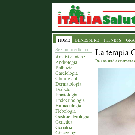
HOME
BENESSERE
FITNESS
GRA
Sezioni medicina
La terapia 
Analisi cliniche
Andrologia
Da uno studio emergono da
Balbuzie
Cardiologia
Chirurgia.it
Dermatologia
Diabete
Ematologia
Endocrinologia
Farmacologia
Flebologia
Gastroenterologia
Genetica
Geriatria
Ginecologia