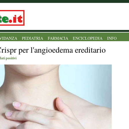
VIDANZA
PEDIATRIA
FARMACIA
ENCICLOPEDIA
INFO
Crispr per l'angioedema ereditario
ti positivi