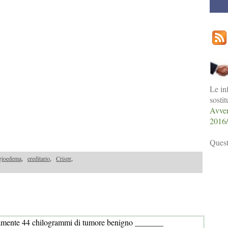
Le in
sosti
Avver
2016
Quest
gioedema
,
ereditario
,
Crispr
,
camente 44 chilogrammi di tumore benigno _______