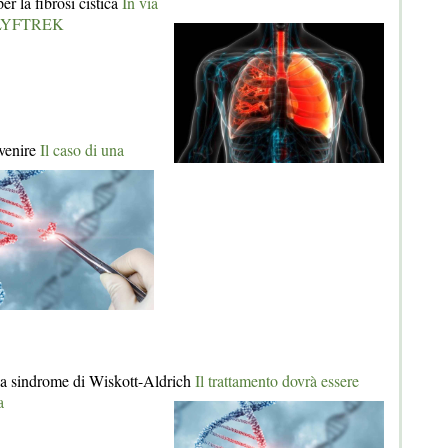
r la fibrosi cistica
In via
 ALYFTREK
venire
Il caso di una
la sindrome di Wiskott-Aldrich
Il trattamento dovrà essere
a