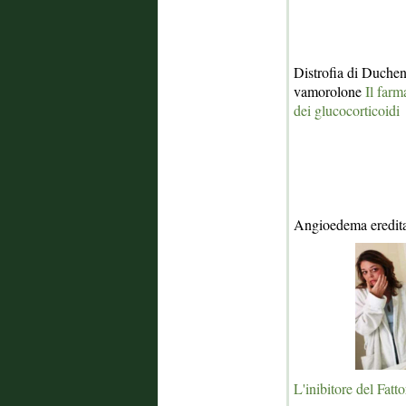
Distrofia di Duche
vamorolone
Il farm
dei glucocorticoidi
Angioedema eredita
L'inibitore del Fat