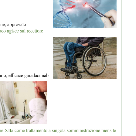
nne, approvato
aco agisce sul recettore
rio, efficace garadacimab
tore XIIa come trattamento a singola somministrazione mensile