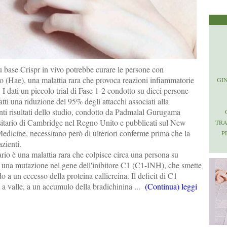
u base Crispr in vivo potrebbe curare le persone con
o (Hae), una malattia rara che provoca reazioni infiammatorie
GI
 I dati un piccolo trial di Fase 1-2 condotto su dieci persone
tti una riduzione del 95% degli attacchi associati alla
nti risultati dello studio, condotto da Padmalal Gurugama
sitario di Cambridge nel Regno Unito e pubblicati sul New
TR
edicine, necessitano però di ulteriori conferme prima che la
P
zienti.
io è una malattia rara che colpisce circa una persona su
 una mutazione nel gene dell'inibitore C1 (C1-INH), che smette
o a un eccesso della proteina callicreina. Il deficit di C1
i a valle, a un accumulo della bradichinina ...
(Continua) leggi