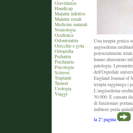
Gravidanza
Handicap
Malattie infettive
Malattie renali
Medicine naturali
Neurologia
Oculistica
Odontoiatria
Una terapia genica s
Orecchie e gola
angioedema ereditari
Ortopedia
potenzialmente letali.
Pediatria
hanno dimostrato infa
Psichiatria
patologia. I promette
Psicologia
dell'Ospedale univer
Sclerosi
Trapianti
England Journal of M
Tumori
terapia raggiunga i pa
Urologia
L'angioedema ereditar
Viaggi
50.000. È causata da
di funzionare portand
inibitore porta quind
la 2° pagina