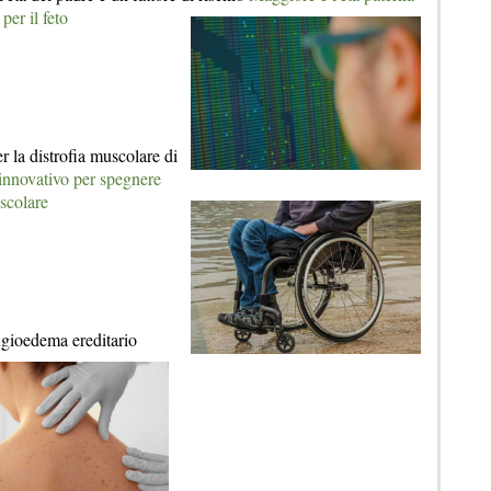
 per il feto
 la distrofia muscolare di
nnovativo per spegnere
scolare
ngioedema ereditario