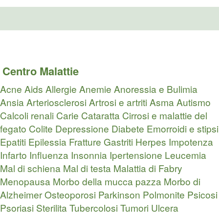
Centro Malattie
Acne
Aids
Allergie
Anemie
Anoressia e Bulimia
Ansia
Arteriosclerosi
Artrosi e artriti
Asma
Autismo
Calcoli renali
Carie
Cataratta
Cirrosi e malattie del
fegato
Colite
Depressione
Diabete
Emorroidi e stipsi
Epatiti
Epilessia
Fratture
Gastriti
Herpes
Impotenza
Infarto
Influenza
Insonnia
Ipertensione
Leucemia
Mal di schiena
Mal di testa
Malattia di Fabry
Menopausa
Morbo della mucca pazza
Morbo di
Alzheimer
Osteoporosi
Parkinson
Polmonite
Psicosi
Psoriasi
Sterilita
Tubercolosi
Tumori
Ulcera