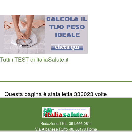
Tutti i TEST di ItaliaSalute.it
Questa pagina è stata letta 336023 volte
Redazione TEL. 351.666.0811
Via Albanese Ruffo 48, 00178 Roma