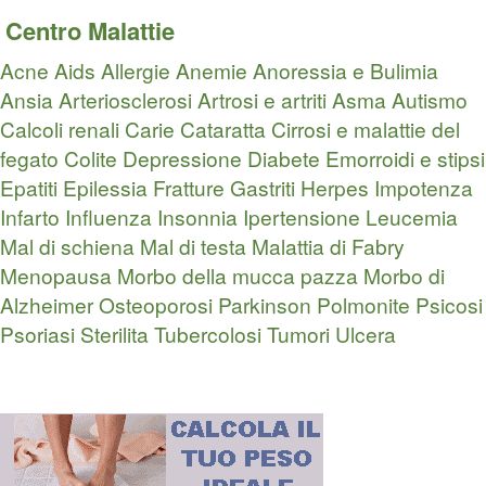
Centro Malattie
Acne
Aids
Allergie
Anemie
Anoressia e Bulimia
Ansia
Arteriosclerosi
Artrosi e artriti
Asma
Autismo
Calcoli renali
Carie
Cataratta
Cirrosi e malattie del
fegato
Colite
Depressione
Diabete
Emorroidi e stipsi
Epatiti
Epilessia
Fratture
Gastriti
Herpes
Impotenza
Infarto
Influenza
Insonnia
Ipertensione
Leucemia
Mal di schiena
Mal di testa
Malattia di Fabry
Menopausa
Morbo della mucca pazza
Morbo di
Alzheimer
Osteoporosi
Parkinson
Polmonite
Psicosi
Psoriasi
Sterilita
Tubercolosi
Tumori
Ulcera