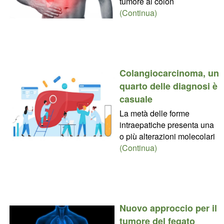
tumore al colon
(Continua)
Colangiocarcinoma, un
quarto delle diagnosi è
casuale
La metà delle forme
intraepatiche presenta una
o più alterazioni molecolari
(Continua)
Nuovo approccio per il
tumore del fegato