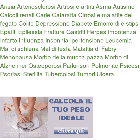
Ansia
Arteriosclerosi
Artrosi e artriti
Asma
Autismo
Calcoli renali
Carie
Cataratta
Cirrosi e malattie del
fegato
Colite
Depressione
Diabete
Emorroidi e stipsi
Epatiti
Epilessia
Fratture
Gastriti
Herpes
Impotenza
Infarto
Influenza
Insonnia
Ipertensione
Leucemia
Mal di schiena
Mal di testa
Malattia di Fabry
Menopausa
Morbo della mucca pazza
Morbo di
Alzheimer
Osteoporosi
Parkinson
Polmonite
Psicosi
Psoriasi
Sterilita
Tubercolosi
Tumori
Ulcera