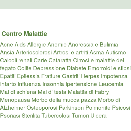
Centro Malattie
Acne
Aids
Allergie
Anemie
Anoressia e Bulimia
Ansia
Arteriosclerosi
Artrosi e artriti
Asma
Autismo
Calcoli renali
Carie
Cataratta
Cirrosi e malattie del
fegato
Colite
Depressione
Diabete
Emorroidi e stipsi
Epatiti
Epilessia
Fratture
Gastriti
Herpes
Impotenza
Infarto
Influenza
Insonnia
Ipertensione
Leucemia
Mal di schiena
Mal di testa
Malattia di Fabry
Menopausa
Morbo della mucca pazza
Morbo di
Alzheimer
Osteoporosi
Parkinson
Polmonite
Psicosi
Psoriasi
Sterilita
Tubercolosi
Tumori
Ulcera