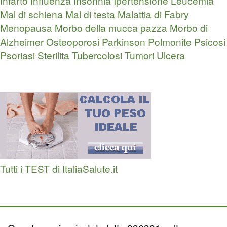
Infarto
Influenza
Insonnia
Ipertensione
Leucemia
Mal di schiena
Mal di testa
Malattia di Fabry
Menopausa
Morbo della mucca pazza
Morbo di
Alzheimer
Osteoporosi
Parkinson
Polmonite
Psicosi
Psoriasi
Sterilita
Tubercolosi
Tumori
Ulcera
Tutti i TEST di ItaliaSalute.it