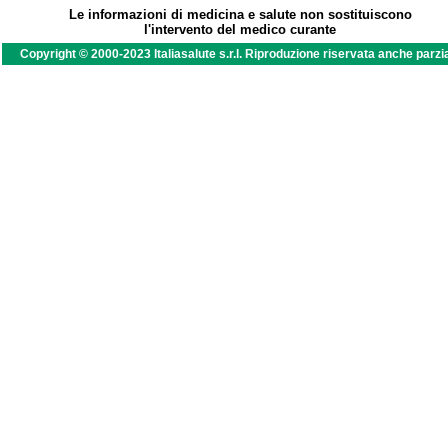
Le informazioni di medicina e salute non sostituiscono
l'intervento del medico curante
Copyright © 2000-2023 Italiasalute s.r.l. Riproduzione riservata anche parzi