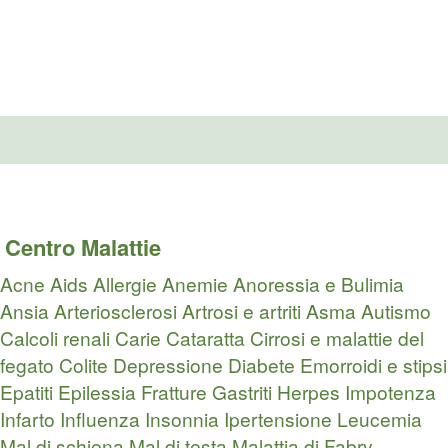
Centro Malattie
Acne
Aids
Allergie
Anemie
Anoressia e Bulimia
Ansia
Arteriosclerosi
Artrosi e artriti
Asma
Autismo
Calcoli renali
Carie
Cataratta
Cirrosi e malattie del
fegato
Colite
Depressione
Diabete
Emorroidi e stipsi
Epatiti
Epilessia
Fratture
Gastriti
Herpes
Impotenza
Infarto
Influenza
Insonnia
Ipertensione
Leucemia
Mal di schiena
Mal di testa
Malattia di Fabry