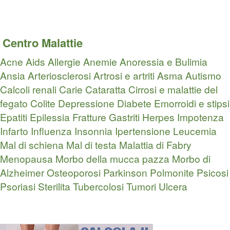
Centro Malattie
Acne
Aids
Allergie
Anemie
Anoressia e Bulimia
Ansia
Arteriosclerosi
Artrosi e artriti
Asma
Autismo
Calcoli renali
Carie
Cataratta
Cirrosi e malattie del
fegato
Colite
Depressione
Diabete
Emorroidi e stipsi
Epatiti
Epilessia
Fratture
Gastriti
Herpes
Impotenza
Infarto
Influenza
Insonnia
Ipertensione
Leucemia
Mal di schiena
Mal di testa
Malattia di Fabry
Menopausa
Morbo della mucca pazza
Morbo di
Alzheimer
Osteoporosi
Parkinson
Polmonite
Psicosi
Psoriasi
Sterilita
Tubercolosi
Tumori
Ulcera