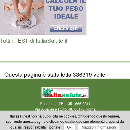
Tutti i TEST di ItaliaSalute.it
Questa pagina è stata letta 336319 volte
Redazione TEL. 351.666.0811
Via Albanese Ruffo 48, 00178 Roma
Centro Medico Okmedicina.it Via Albanese Ruffo 40-46, 00178 Roma
Mail
Italiasalute.it non ha pubblicità ne cookies. Chiudendo questo banner,
redazione
scorrendo questa pagina o cliccando qualunque suo elemento dispensi da
Copyright © 2000-2023 Okmedicina ONLUS Riproduzione riservata anche
qualsisi responsabilità il portale
Ok
Maggiori Informazioni