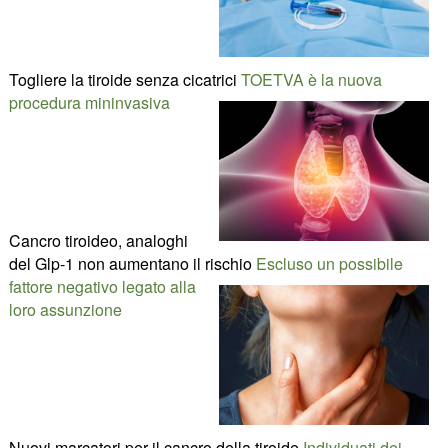
Togliere la tiroide senza cicatrici
TOETVA è la nuova
procedura mininvasiva
Cancro tiroideo, analoghi
del Glp-1 non aumentano il rischio
Escluso un possibile
fattore negativo legato alla
loro assunzione
Nuovi marcatori per il cancro della tiroide
Individuati dei