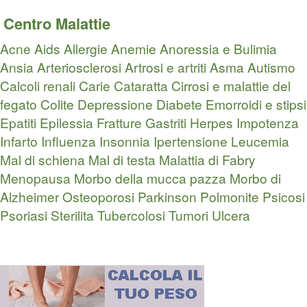
Centro Malattie
Acne
Aids
Allergie
Anemie
Anoressia e Bulimia
Ansia
Arteriosclerosi
Artrosi e artriti
Asma
Autismo
Calcoli renali
Carie
Cataratta
Cirrosi e malattie del
fegato
Colite
Depressione
Diabete
Emorroidi e stipsi
Epatiti
Epilessia
Fratture
Gastriti
Herpes
Impotenza
Infarto
Influenza
Insonnia
Ipertensione
Leucemia
Mal di schiena
Mal di testa
Malattia di Fabry
Menopausa
Morbo della mucca pazza
Morbo di
Alzheimer
Osteoporosi
Parkinson
Polmonite
Psicosi
Psoriasi
Sterilita
Tubercolosi
Tumori
Ulcera